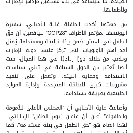
القيادة، ما سيساعد في بناء مستقبل مزدهر للإمارات
ولأطفالها.
من جهتها أكدت الطفلة غاية الأحبابي، سفيرة
اليونيسف لمؤتمر الأطراف "COP28" لليافعين، أن حقّ
الطفل في العيش ضمن بيئة نظيفة ومستدامة يُمثل
أحد أهم الأولويات التي تركز عليها دولة الإمارات
وتلعب من خلاله دورًا رياديًا في هذا المجال، حيث
أنها تُعتبر من الدول السباقة في تبني سياسات
الاستدامة وحماية البيئة، وتعمل على تنفيذ
مشروعات كبرى للطاقة المتجددة وإدارة الموارد
الطبيعية بطريقة مستدامة.
وأضافتْ غاية الأحبابي أن "المجلس الأعلى للأمومة
والطفولة" أعلن أنّ عنوانَ "يوم الطفل" الإماراتي
لهذا العام هو "حق الطفل في بيئة مستدامة"، كما