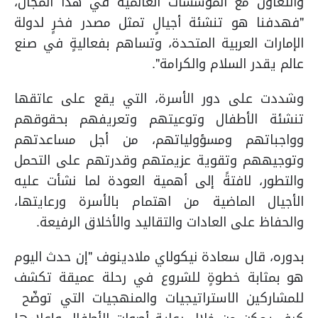
والتعاون مع المؤسسات العالمية في هذا المجال،
"فهدفنا هو تنشئة أجيالٍ تمثل مصدر فخرٍ لدولة
الإمارات العربية المتحدة، وتساهم بفعاليةٍ في صنع
عالم يقدر السلام والكرامة".
وشددت على دور الأسرة، التي يقع على عاتقها
تنشئة الأطفال وتوعيتهم وتعريفهم بحقوقهم
وواجباتهم ومسؤولياتهم، من أجل مساعدتهم
وتوجيههم وتقوية عزيمتهم وقدرتهم على التحمل
والتطور، لافتةً إلى أهمية العودة لما نشأت عليه
الأجيال الماضية من اهتمام بالأسرة ورعايتها،
والحفاظ على العادات والتقاليد والأخلاق الرفيعة.
بدوره، قال سعادة نيكولاي ملادينوف "إن حدث اليوم
هو بمثابة خطوةٍ للشروع في رحلة عميقة تكشف
للمشاركين الاستراتيجيات والمنهجيات التي توضّح