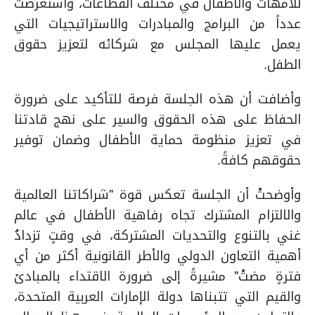
للأمهات والأطفال في مختلف القطاعات، واستعرضت
عدداً من البرامج والمبادرات والاستراتيجيات التي
يعمل عليها المجلس مع شركائه لتعزيز حقوق
الطفل.
وأضافت أن هذه الجلسة فرصة للتأكيد على ضرورة
الحفاظ على هذه الحقوق والسير على نهج قادتنا
في تعزيز منظومة حماية الأطفال وضمان توفير
حقوقهم كافةً.
وأوضحتْ أن الجلسة تعكس قوة "شراكاتنا العالمية
والالتزام المشترك تجاه رفاهية الأطفال في عالم
غني بالتنوع والتحديات المشتركة، في وقتٍ تزدادُ
أهمية التعاون الدولي والأطر القانونية أكثر من أي
فترةٍ مضتْ" مشيرةً إلى ضرورة الاقتداء بالمبادئ
والقيم التي تتبناها دولة الإمارات العربية المتحدة،