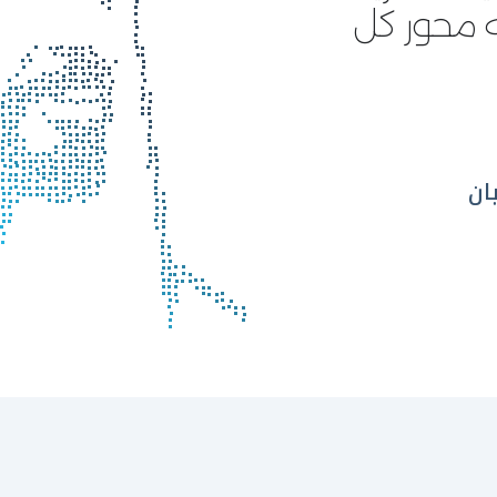
ه محور كل
ان