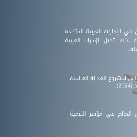
وارية حول الحق
جلسة حوارية حول أهمية
تنمية، سلطت
أطر العمل القانونية
لمزيد
اقرأ المزيد
على النقاشات
المتعلقة بحقوق الإنسان
مرة حول مشروع
 في الإمارات العربية المتحدة
في قارة أفريقيا، متمثلة
الدولي الخاص
لذلك، تحتل الإمارات العربية
في اللجنة الإفريقية
لة.
في التنمية.
لحقوق الإنسان والشعوب
مل لمشروع العدالة العالمية
).
العالم في مؤشر التنمية