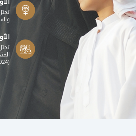
الأو
تحتل
والسل
الأو
تحتل
المت
(2024).