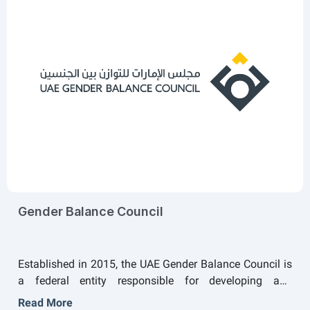
mechanism for women's empowerment and leadership
in the UAE. Since its establishment, the Union has
contributed to policymaking, capacity-building,
reviewing, and proposing legislation amendments, and
formulating national empowerment strategies and
supervising their implementation. The Union supported
legislative reforms, backed by the National Strategy for
Women Empowerment 2015-2021. It also formed a
framework for all governmental institutions, the private
sector, and NGOs, to provide a decent life for women
and invest in their capabilities.
Gender Balance Council
Established in 2015, the UAE Gender Balance Council is
a federal entity responsible for developing and
implementing the gender balance agenda of the UAE.
Read More