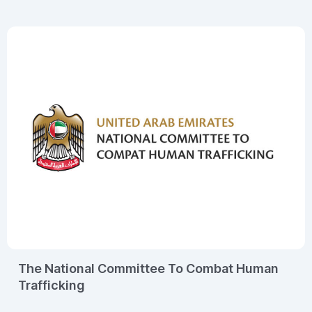
The Council is chaired by HH Sheikha Manal bint
Mohammed bin Rashid Al Maktoum, President of Dubai
Women Establishment. The Council’s objectives are to
reduce the gender gap across all government sectors
and achieve gender balance in decision-making
positions. It also aims to enhance the UAE’s ranking in
global competitiveness reports on gender equality and
promote the UAE’s status as a benchmark for gender
balance legislation. The Council also launches
pioneering initiatives and projects to enhance gender
balance throughout the country and contribute to
achieving the Council’s vision of positioning the UAE as
a world model for gender balance.
The National Committee To Combat Human
Trafficking