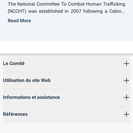
The National Committee To Combat Human Trafficking
(NCCHT) was established in 2007 following a Cabinet
decree to coordinate efforts and enforce plans to
Read More
combat human trafficking at various levels in all seven
emirates. The Committee includes 18 representatives
from various federal and local institutions. The UAE
condemns, prohibits, and penalises human trafficking
through a comprehensive action plan to fight it
regionally and abroad. The plan includes: prevention of
Le Comité
human trafficking, prosecution and punishment of
traffickers, protection of victims and promotion of
Utilisation du site Web
international cooperation. Several bodies provide care
and rehabilitation to victims of human trafficking,
including the Abu Dhabi Center for Shelter and
Informations et assistance
Humanitarian Care (Ewaa Centre), the Dubai Foundation
for Women and Children, and the Women’s Protection
Références
Center in Sharjah.