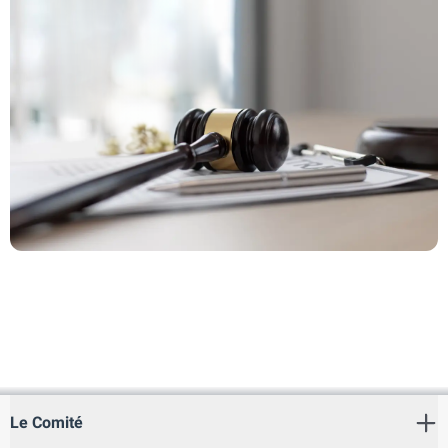
statut social ». Par ailleurs, elle garantit
expressément qu’« aux ÉAU, les
ressortissants étrangers jouissent des droits
et libertés stipulés dans les instruments
internationaux applicables ou dans les traités
et conventions ratifiés par les ÉAU et doivent
s'acquitter des obligations corrélatives à ces
droits ».
Interdiction de la Torture :
De plus, la
Constitution consacre une prohibition
absolue de la torture et de tout traitement
inhumain ou dégradants, garantissant ainsi
de manière inaliénable la liberté individuelle.
Elle établit un cadre strict protégeant chaque
personne contre toute arrestation,
perquisition, détention ou incarcération
Le Comité
arbitraire ou en dehors du cadre légal. Ces