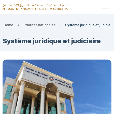
To
Logo
Home
Priorités nationales
Système juridique et judiciair
Système juridique et judiciaire