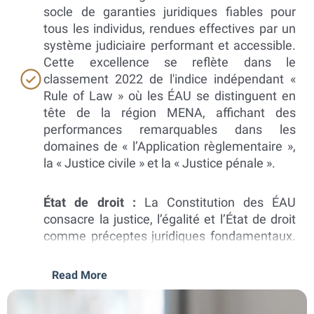
socle de garanties juridiques fiables pour
tous les individus, rendues effectives par un
système judiciaire performant et accessible.
Cette excellence se reflète dans le
classement 2022 de l'indice indépendant «
Rule of Law » où les ÉAU se distinguent en
tête de la région MENA, affichant des
performances remarquables dans les
domaines de « l’Application règlementaire »,
la « Justice civile » et la « Justice pénale ».
État de droit :
La Constitution des ÉAU
consacre la justice, l’égalité et l’État de droit
comme préceptes juridiques fondamentaux.
Elle énonce clairement que « toutes les
personnes sont égales devant la loi, sans
Read More
discrimination fondée sur la race, la
nationalité, les convictions religieuses ou le